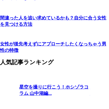
間違った人を追い求めているかも？自分に合う女性
を見つける方法
女性が後先考えずにアプローチしたくなっちゃう男
性の特徴
人気記事ランキング
男性が持
星空を撮りに行こう！ホシゾラコ
女性の「
ラム 山中湖編...
変わる瞬間