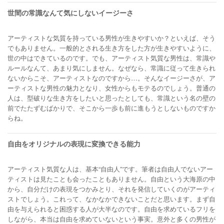
世間の常識なんて気にしないイージーさ
アーティストな気質を持っている男性が生きやすいか？といえば、そう
でもありません。一般的とされる生き方をした方が生きやすいように、
世の中はできているのです。でも、アーティスト気質な男性は、常識や
ルールなんて、あまり気にしません。なぜなら、常識に従って生きられ
ないからこそ、アーティストなのですから…。そんなイージーさが、ア
ーティストな男性の魅力となり、女性からもモテるのでしょう。普通の
人は、型破りな生き方をしたいと思ったとしても、常識という名の壁の
前でたたずむばかりで、そこから一歩も前に進もうとしないものですか
らね。
自由をオリジナルの表現に変換できる能力
アーティスト気質な人は、基本“自由人”です。筆者は自由人でないアー
ティストは見たことも会ったこともありません。自由という大海原の中
から、自分だけの表現をつかみとり、それを発信していくのがアーティ
ストでしょう。これって、なかなかできないことだと思います。まず自
由を与えられると困惑する人が大半なのです。自由を求めているフリを
しながら、本当は自由を求めていないという事実。意外と多くの男性が