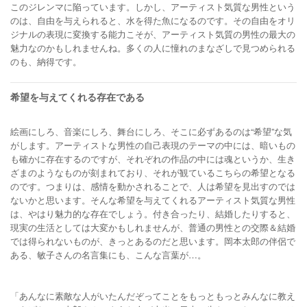
このジレンマに陥っています。しかし、アーティスト気質な男性という
のは、自由を与えられると、水を得た魚になるのです。その自由をオリ
ジナルの表現に変換する能力こそが、アーティスト気質の男性の最大の
魅力なのかもしれませんね。多くの人に憧れのまなざしで見つめられる
のも、納得です。
希望を与えてくれる存在である
絵画にしろ、音楽にしろ、舞台にしろ、そこに必ずあるのは“希望”な気
がします。アーティストな男性の自己表現のテーマの中には、暗いもの
も確かに存在するのですが、それぞれの作品の中には魂というか、生き
ざまのようなものが刻まれており、それが観ているこちらの希望となる
のです。つまりは、感情を動かされることで、人は希望を見出すのでは
ないかと思います。そんな希望を与えてくれるアーティスト気質な男性
は、やはり魅力的な存在でしょう。付き合ったり、結婚したりすると、
現実の生活としては大変かもしれませんが、普通の男性との交際＆結婚
では得られないものが、きっとあるのだと思います。岡本太郎の伴侶で
ある、敏子さんの名言集にも、こんな言葉が…。
「あんなに素敵な人がいたんだぞってことをもっともっとみんなに教え