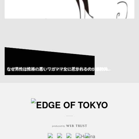
女性は男性のソレに我慢できない！女性が欲情する6つ...
【前編】質問力、Lineの返し方｜カラテカ・入江慎...
【辛い出来事が起こっても大丈夫よ】振り幅の大きい人...
見た目の問題じゃなくってよ「結婚できない男性」の特...
出会ったら絶対に逃してはいけない「最高の女」の持つ...
なぜ男性は性格の悪いワガママ女に惹かれるのか？...