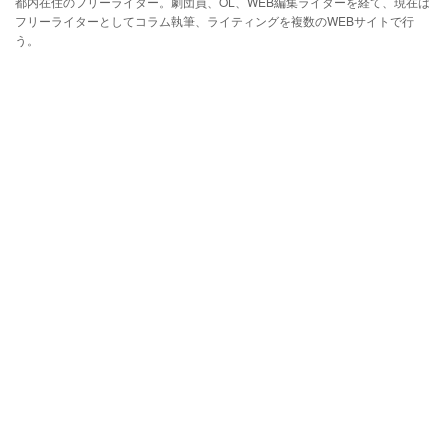
都内在住のフリーライター。劇団員、OL、WEB編集ライターを経て、現在は
フリーライターとしてコラム執筆、ライティングを複数のWEBサイトで行
う。